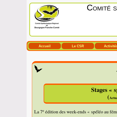
Comité 
Accueil
Le CSR
Activité
Stages « s
(
Actua
e
La 7
édition des week-ends « spéléo au fémin