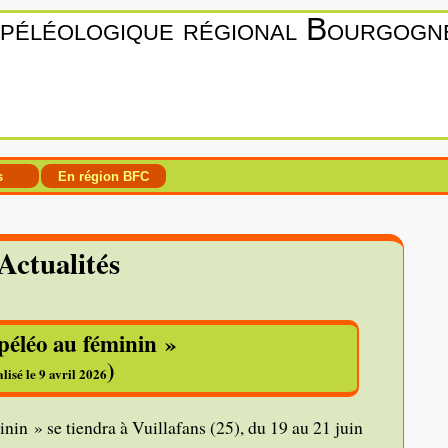
spéléologique régional Bourgog
s
En région BFC
Actualités
péléo au féminin »
)
lisé le 9 avril 2026
in » se tiendra à Vuillafans (25), du 19 au 21 juin